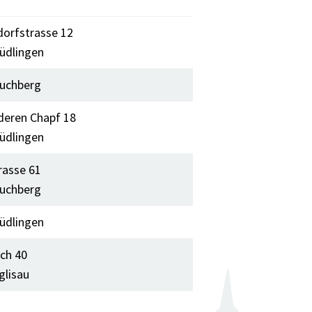
dorfstrasse 12
üdlingen
uchberg
deren Chapf 18
üdlingen
rasse 61
uchberg
üdlingen
ch 40
glisau