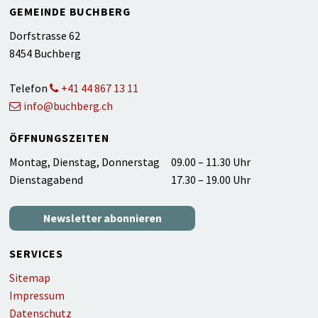
Footer
GEMEINDE BUCHBERG
Dorfstrasse 62
8454 Buchberg
Telefon
+41 44 867 13 11
info@buchberg.ch
ÖFFNUNGSZEITEN
WOCHENTAG
ZEIT
Montag, Dienstag, Donnerstag
09.00 – 11.30 Uhr
Dienstagabend
17.30 – 19.00 Uhr
Newsletter abonnieren
SERVICES
Sitemap
Impressum
Datenschutz