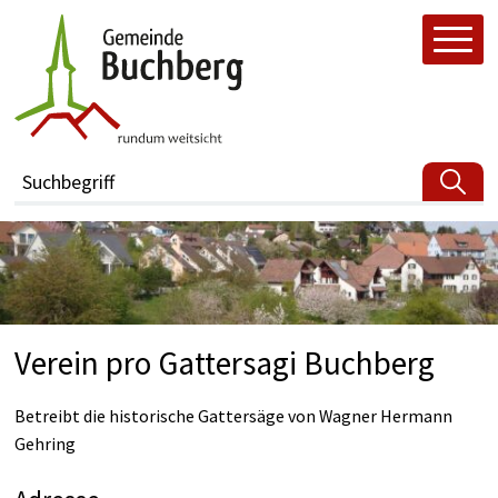
Navigieren in buchberg.ch
Schnellnavigation
H
Suchbegriff
Verein pro Gattersagi Buchberg
Betreibt die historische Gattersäge von Wagner Hermann
Gehring