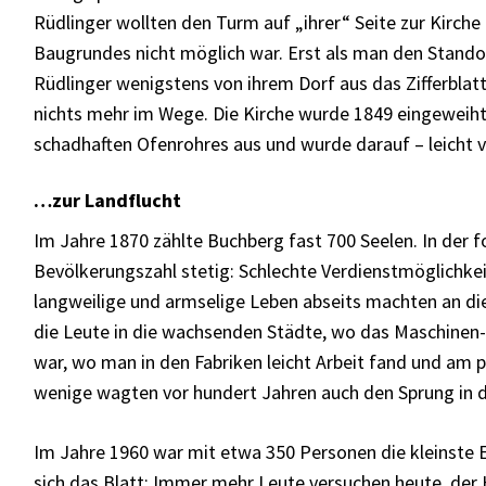
Rüdlinger wollten den Turm auf „ihrer“ Seite zur Kirch
Baugrundes nicht möglich war. Erst als man den Standor
Rüdlinger wenigstens von ihrem Dorf aus das Zifferbla
nichts mehr im Wege. Die Kirche wurde 1849 eingeweiht
schadhaften Ofenrohres aus und wurde darauf – leicht 
…zur Landflucht
Im Jahre 1870 zählte Buchberg fast 700 Seelen. In der f
Bevölkerungszahl stetig: Schlechte Verdienstmöglichkei
langweilige und armselige Leben abseits machten an die
die Leute in die wachsenden Städte, wo das Maschinen
war, wo man in den Fabriken leicht Arbeit fand und am p
wenige wagten vor hundert Jahren auch den Sprung in d
Im Jahre 1960 war mit etwa 350 Personen die kleinste 
sich das Blatt: Immer mehr Leute versuchen heute, der