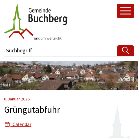
Navigieren in buchberg.ch
Schnellnavigation
H
Suchbegriff
6. Januar 2026
Grüngutabfuhr
iCalendar