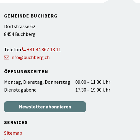
Footer
GEMEINDE BUCHBERG
Dorfstrasse 62
8454 Buchberg
Telefon
+41 44 867 13 11
info@buchberg.ch
ÖFFNUNGSZEITEN
WOCHENTAG
ZEIT
Montag, Dienstag, Donnerstag
09.00 – 11.30 Uhr
Dienstagabend
17.30 – 19.00 Uhr
Newsletter abonnieren
SERVICES
Sitemap