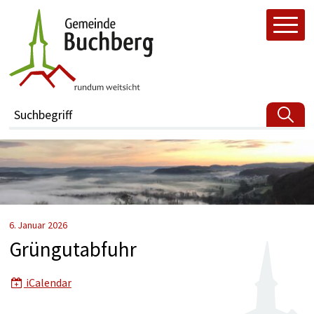
Navigieren in buchberg.ch
Schnellnavigation
H
Suchbegriff
6. Januar 2026
Grüngutabfuhr
iCalendar