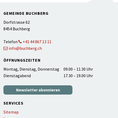
Footer
GEMEINDE BUCHBERG
Dorfstrasse 62
8454 Buchberg
Telefon
+41 44 867 13 11
info@buchberg.ch
ÖFFNUNGSZEITEN
WOCHENTAG
ZEIT
Montag, Dienstag, Donnerstag
09.00 – 11.30 Uhr
Dienstagabend
17.30 – 19.00 Uhr
Newsletter abonnieren
SERVICES
Sitemap